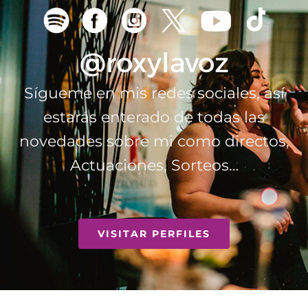
@roxylavoz
Sígueme en mis redes sociales, así
estarás enterado de todas las
novedades sobre mi como directos,
Actuaciones, Sorteos…
VISITAR PERFILES