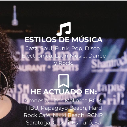
ESTILOS DE MÚSICA
Jazz, Soul, Funk, Pop, Disco,
Electronica, Latin Music, Dance
y Rock.
HE ACTUADO EN:
Amnesia, Titos Mallorca,BCM,
TIBU, Papagayo Beach, Hard
Rock Café, Nikki Beach, RCNP,
Saratoga, Cassai, Es Turó, Sa